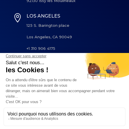
92130 Issy les Moulineaux

LOS ANGELES
125 S. Barington place
Los Angeles, CA 90049
+1 310 906 4175
© 2024
Cognacq-Jay Image
. All rights