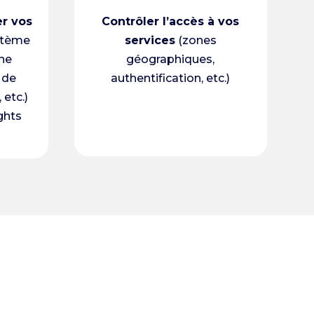
er vos
Contrôler l’accès à vos
stème
services
(zones
gne
géographiques,
 de
authentification, etc.)
 etc.)
ghts