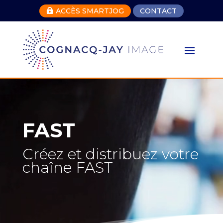
ACCÈS SMARTJOG
CONTACT

Lecteur
vidéo
FAST
Créez et distribuez votre
chaîne FAST