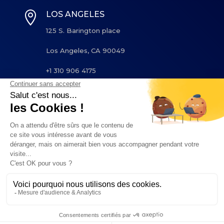

LOS ANGELES
125 S. Barington place
Los Angeles, CA 90049
+1 310 906 4175
© 2024
Cognacq-Jay Image
. All rights
reserved. |
Privacy policy and legal notices
|