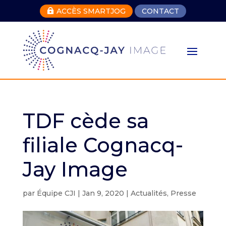
ACCÈS SMARTJOG
CONTACT

TDF cède sa
filiale Cognacq-
Jay Image
par
Équipe CJI
|
Jan 9, 2020
|
Actualités
,
Presse